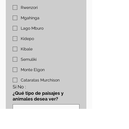
Rwenzori
Mgahinga
Lago Mburo
Kidepo
Kibale
Semuliki
Monte Elgon
Cataratas Murchison
Si No :
¿Qué tipo de paisajes y
animales desea ver?