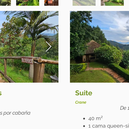
s
Suite
Crane
De 
as por cabaña
40 m²
1 cama queen-s