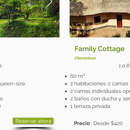
Family Cottage
Chameleon
 ​
1 a 8
60 m²
ueen-size
2 habitaciones: 2 camas
2 camas individuales op
io
2 baños con ducha y ser
n
1 terraza privada
Reservar ahora
Precio
: Desde
​$420