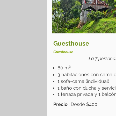
Guesthouse
Guesthouse
1 a 7 personas
60 m²
3
habitaciones
con cama q
1 sofa-cama (individual)
1 baño con ducha y servic
1 terraza privada y 1 balcó
Precio
: Desde
​$400