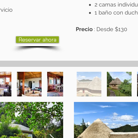
2 camas individ
vicio
1 baño con ducha
Precio
: Desde
​$130
Reservar ahora