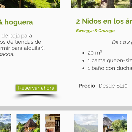
2 Nidos en los á
& hoguera
Bwengye & Oruzogo
 de paja para
s de tiendas de
De 1 a 2
ir para alquilar).
20 m²
bacoa.
1 cama queen-si
1 baño con ducha 
Precio
: Desde
​$110
Reservar ahora