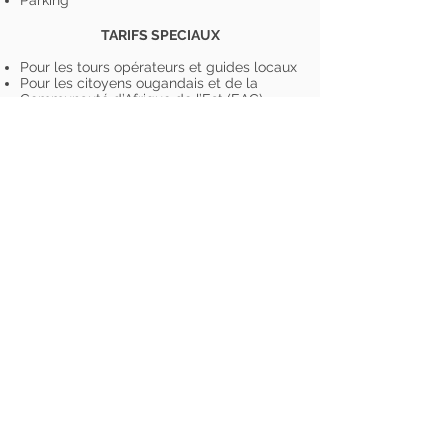
Parking
TARIFS SPECIAUX
Pour les tours opérateurs et guides locaux
Pour les citoyens ougandais et de la
Communauté d’Afrique de l’Est (EAC)
Pour les anniversaires, mariages,
conférences, ateliers…
Nous contacter
Email :
info@agandiuganda.com
Téléphone Uganda : +256 39 324 1250
Téléphone France :
+33 6 12 96 28 38
Nous suivre
Liens utiles
Politique de
confidentialité