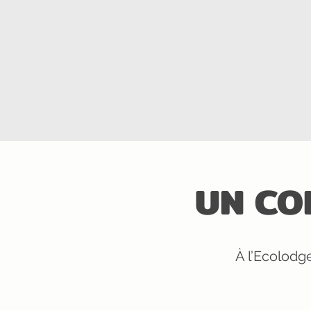
UN CO
À l’Ecolodg