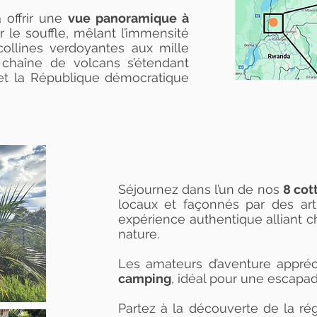
 offrir une
vue panoramique à
 le souffle, mêlant l’immensité
collines verdoyantes aux mille
chaîne de volcans s’étendant
et la République démocratique
Séjournez dans l’un de nos
8 cot
locaux et façonnés par des art
expérience authentique alliant c
nature.
Les amateurs d’aventure appré
camping
, idéal pour une escapad
Partez à la découverte de la ré