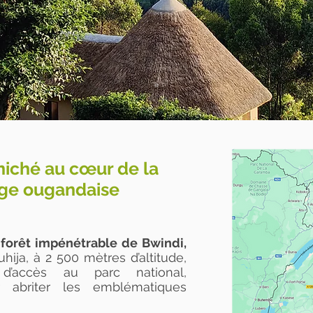
niché au cœur de la
age ougandaise
a
forêt impénétrable de Bwindi,
ija, à 2 500 mètres d’altitude,
d’accès au parc national,
 abriter les emblématiques