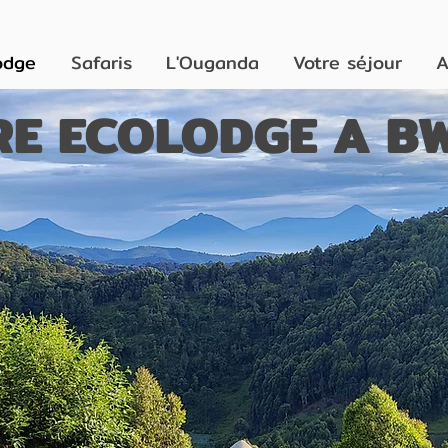
odge
Safaris
L'Ouganda
Votre séjour
A
E ECOLODGE A BW